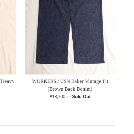
(Heavy
WORKERS / USN Baker Vintage Fit
(Brown Back Denim)
通
¥18,700
—
Sold Out
常
価
格