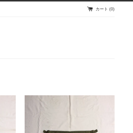
カート (
0
)