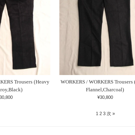
ERS Trousers (Heavy
WORKERS / WORKERS Trousers 
roy,Black)
Flannel,Charcoal)
通
通
30,800
¥30,800
常
常
価
価
1
2
3
次 »
格
格