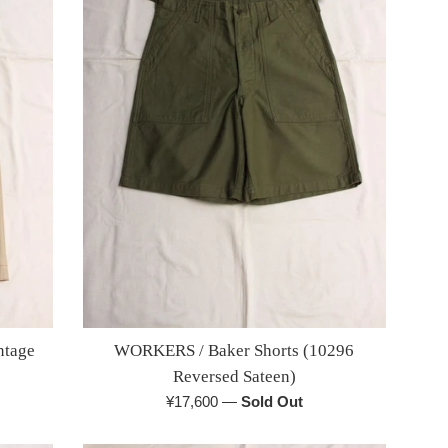
ntage
WORKERS / Baker Shorts (10296
Reversed Sateen)
通
¥17,600
—
Sold Out
常