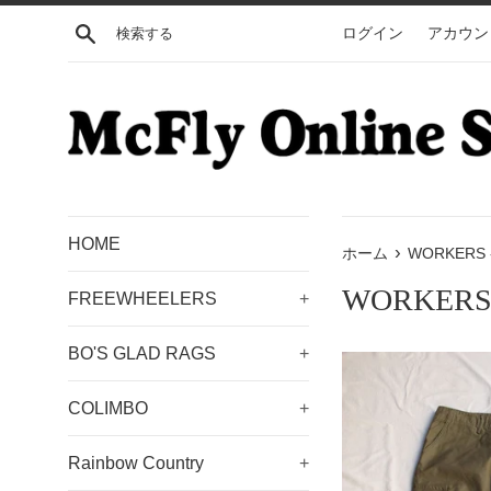
コ
検索する
ログイン
アカウン
ン
テ
ン
ツ
に
ス
キ
ッ
HOME
プ
›
ホーム
WORKERS - 
す
WORKERS - 
FREEWHEELERS
+
る
BO'S GLAD RAGS
+
COLIMBO
+
Rainbow Country
+