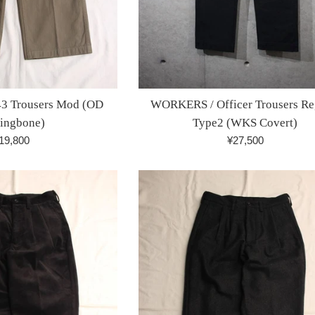
 Trousers Mod (OD
WORKERS / Officer Trousers Re
ingbone)
Type2 (WKS Covert)
通
通
19,800
¥27,500
常
常
価
価
格
格