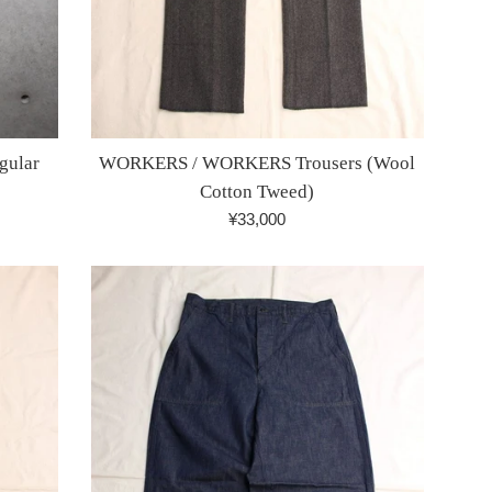
gular
WORKERS / WORKERS Trousers (Wool
Cotton Tweed)
通
¥33,000
常
価
格