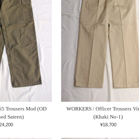
5 Trousers Mod (OD
WORKERS / Officer Trousers Vi
sed Sateen)
(Khaki No-1)
通
通
24,200
¥18,700
常
常