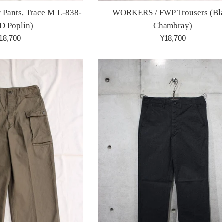
Pants, Trace MIL-838-
WORKERS / FWP Trousers (Bl
D Poplin)
Chambray)
通
通
18,700
¥18,700
常
常
価
価
格
格