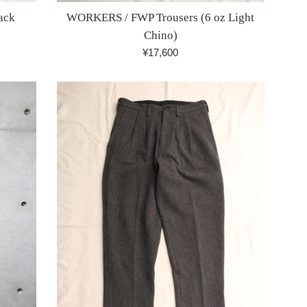
ack
WORKERS / FWP Trousers (6 oz Light
Chino)
通
¥17,600
常
価
格