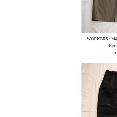
WORKERS / M43
Herr
¥